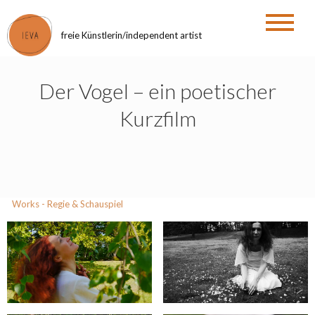
Zum
Inhalt
freie Künstlerin/independent artist
springen
Der Vogel – ein poetischer
Kurzfilm
Works - Regie & Schauspiel